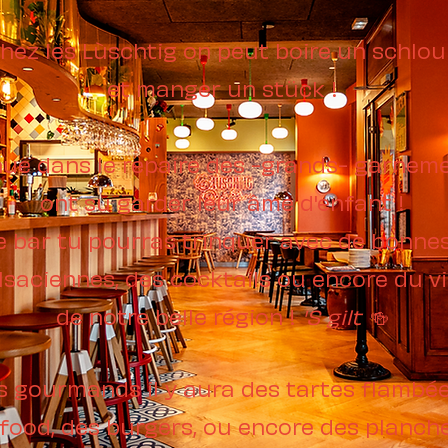
hez les Lùschtig on peut boire un schlou
et manger un stück !
ue dans le repaire des -grands-
garneme
ont su garder
leur âme d'enfant !
 bar tu pourras trinquer avec de bonnes
lsaciennes, des cocktails ou encore du v
de notre belle région !
'S gilt
🍻
s gourmands il y aura des tartes flambée
 food, des burgers, ou encore des
p
lanch