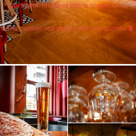
partager (ou pas) entre copains !
🥨
Sans oublier les petits plaisirs sucrés 🍫