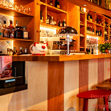
C
Bienven
Dans ce
a
Pour le
finger