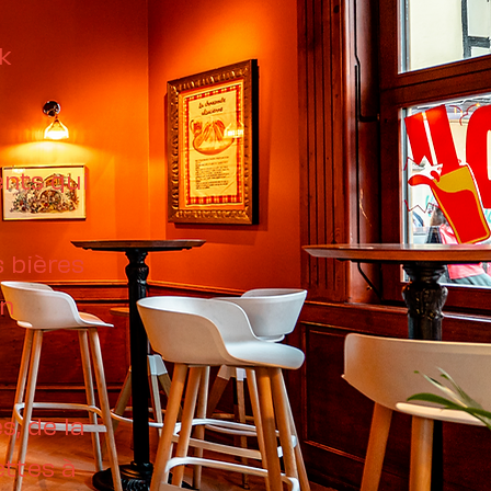
k
nts qui
 bières
in
s, de la
ettes à